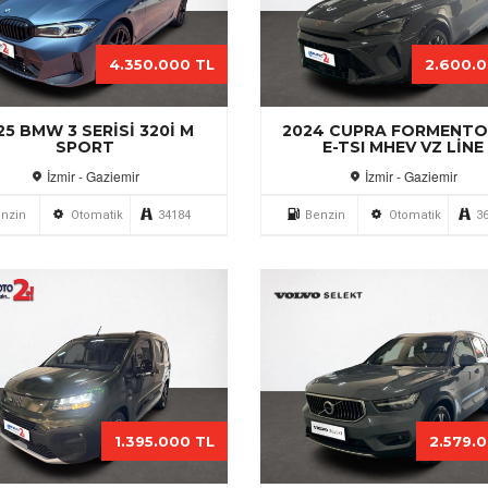
4.350.000 TL
2.600.
25 BMW 3 SERISI 320I M
2024 CUPRA FORMENTOR
SPORT
E-TSI MHEV VZ LINE
İzmir - Gaziemir
İzmir - Gaziemir
nzin
Otomatik
34184
Benzin
Otomatik
3
1.395.000 TL
2.579.