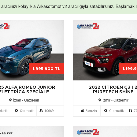
k aracınızı kolaylıkla Arkasotomotiv2 aracılığıyla satabilirsiniz. Başlamak iç
1.995.900 TL
1.199.
25 ALFA ROMEO JUNIOR
2022 CITROEN C3 1.
ELETTRICA SPECIALE
PURETECH SHINE
İzmir - Gaziemir
İzmir - Gaziemir
ektrik
Otomatik
10669
Benzin
Otomatik
7