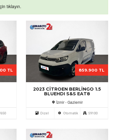
in tıklayın.
900 TL
859.900 TL
2
2023 CITROEN BERLINGO 1.5
BLUEHDI S&S EAT8
İzmir - Gaziemir
7650
Dizel
Otomatik
59100