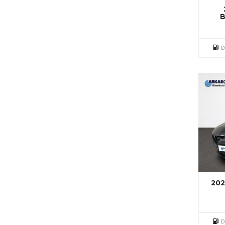
B
D
20
D