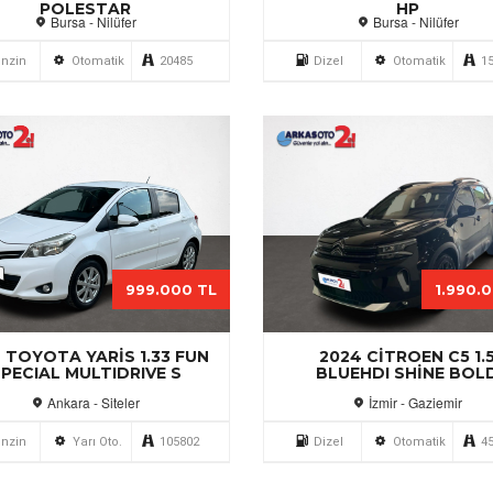
POLESTAR
HP
Bursa - Nilüfer
Bursa - Nilüfer
nzin
Otomatik
20485
Dizel
Otomatik
1
999.000 TL
1.990.
 TOYOTA YARIS 1.33 FUN
2024 CITROEN C5 1.
PECIAL MULTIDRIVE S
BLUEHDI SHINE BOL
Ankara - Siteler
İzmir - Gaziemir
nzin
Yarı Oto.
105802
Dizel
Otomatik
4