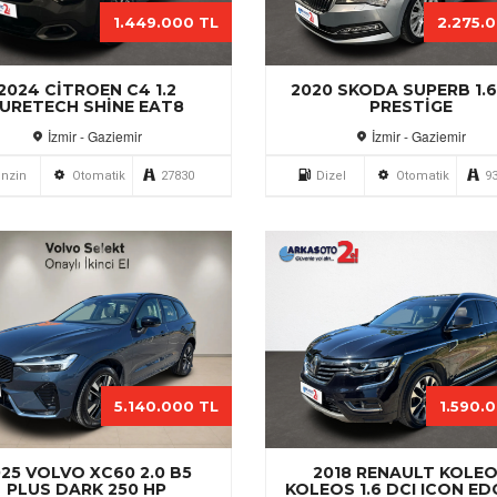
1.449.000 TL
2.275.
2024 CITROEN C4 1.2
2020 SKODA SUPERB 1.6
URETECH SHINE EAT8
PRESTIGE
İzmir - Gaziemir
İzmir - Gaziemir
nzin
Otomatik
27830
Dizel
Otomatik
9
5.140.000 TL
1.590.
25 VOLVO XC60 2.0 B5
2018 RENAULT KOLE
PLUS DARK 250 HP
KOLEOS 1.6 DCI ICON ED