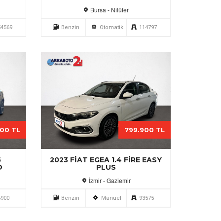
Bursa - Nilüfer
54569
Benzin
Otomatik
114797
000 TL
799.900 TL
5
2023 FIAT EGEA 1.4 FIRE EASY
D
PLUS
İzmir - Gaziemir
5900
Benzin
Manuel
93575