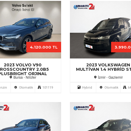
4.120.000 TL
3.990.
2023 VOLVO V90
2023 VOLKSWAGEN
ROSSCOUNTRY 2.0B5
MULTIVAN 1.4 HYBRID S
PLUSBRIGHT ORJINAL
Bursa - Nilüfer
İzmir - Gaziemir
nzin
Otomatik
101119
Hybrid
Otomatik
6