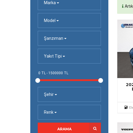
Marka
Artı
Model
Şanzıman
Yakıt Tipi
20
Şehir
El
Renk
ARAMA