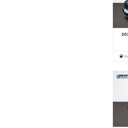
20
Be