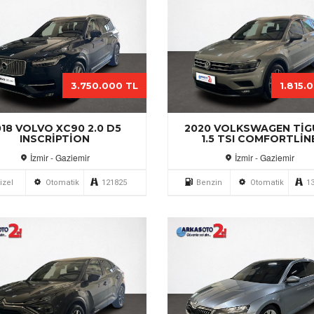
3.750.000 TL
1.815.
018 VOLVO XC90 2.0 D5
2020 VOLKSWAGEN TI
INSCRIPTION
1.5 TSI COMFORTLIN
İzmir - Gaziemir
İzmir - Gaziemir
izel
Otomatik
121825
Benzin
Otomatik
1