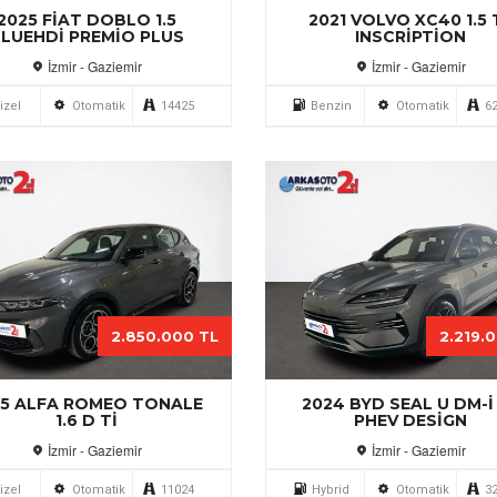
2025 FIAT DOBLO 1.5
2021 VOLVO XC40 1.5 
LUEHDI PREMIO PLUS
INSCRIPTION
İzmir - Gaziemir
İzmir - Gaziemir
izel
Otomatik
14425
Benzin
Otomatik
6
2.850.000 TL
2.219.
25 ALFA ROMEO TONALE
2024 BYD SEAL U DM-I 
1.6 D TI
PHEV DESIGN
İzmir - Gaziemir
İzmir - Gaziemir
izel
Otomatik
11024
Hybrid
Otomatik
3