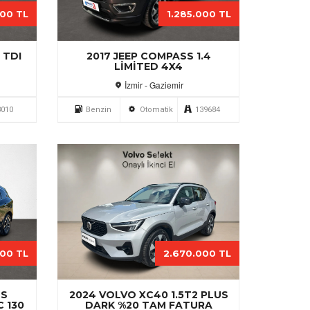
000 TL
1.285.000 TL
 TDI
2017 JEEP COMPASS 1.4
LIMITED 4X4
İzmir - Gaziemir
3010
Benzin
Otomatik
139684
000 TL
2.670.000 TL
OS
2024 VOLVO XC40 1.5T2 PLUS
C 130
DARK %20 TAM FATURA