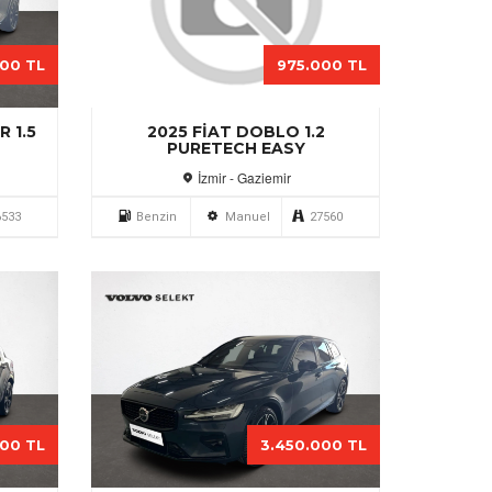
000 TL
975.000 TL
 1.5
2025 FIAT DOBLO 1.2
PURETECH EASY
İzmir - Gaziemir
6533
Benzin
Manuel
27560
000 TL
3.450.000 TL