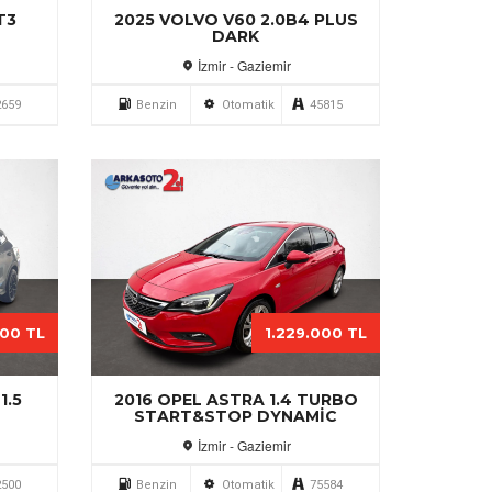
T3
2025 VOLVO V60 2.0B4 PLUS
DARK
İzmir - Gaziemir
2659
Benzin
Otomatik
45815
000 TL
1.229.000 TL
1.5
2016 OPEL ASTRA 1.4 TURBO
START&STOP DYNAMIC
İzmir - Gaziemir
2500
Benzin
Otomatik
75584