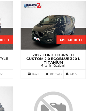
000 TL
1.850.000 TL
2022 FORD TOURNEO
TYLE
CUSTOM 2.0 ECOBLUE 320 L
TITANIUM
İzmir - Gaziemir
450
Dizel
Otomatik
24177