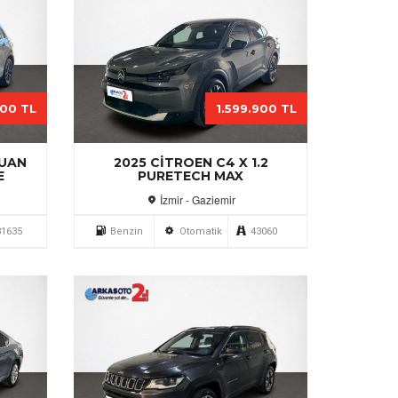
000 TL
1.599.900 TL
GUAN
2025 CITROEN C4 X 1.2
E
PURETECH MAX
İzmir - Gaziemir
31635
Benzin
Otomatik
43060