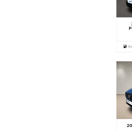
P
Be
20