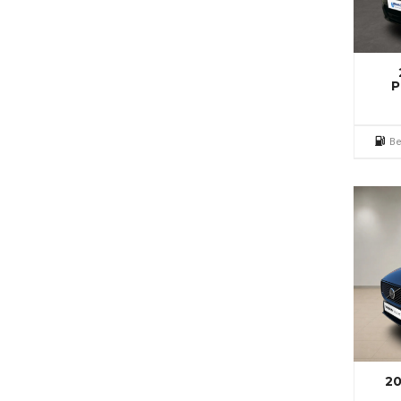
P
Be
20