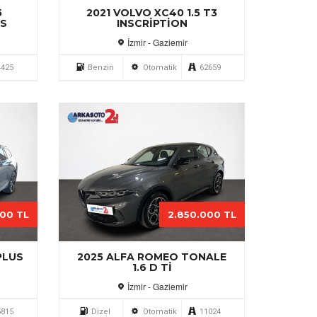
5
2021 VOLVO XC40 1.5 T3
US
INSCRIPTION
İzmir - Gaziemir
4425
Benzin
Otomatik
62659
000 TL
2.850.000 TL
PLUS
2025 ALFA ROMEO TONALE
1.6 D TI
İzmir - Gaziemir
5815
Dizel
Otomatik
11024