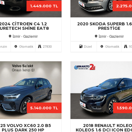
1.449.000 TL
2.275.
2024 CITROEN C4 1.2
2020 SKODA SUPERB 1.6
URETECH SHINE EAT8
PRESTIGE
İzmir - Gaziemir
İzmir - Gaziemir
nzin
Otomatik
27830
Dizel
Otomatik
9
5.140.000 TL
1.590.
25 VOLVO XC60 2.0 B5
2018 RENAULT KOLE
PLUS DARK 250 HP
KOLEOS 1.6 DCI ICON ED