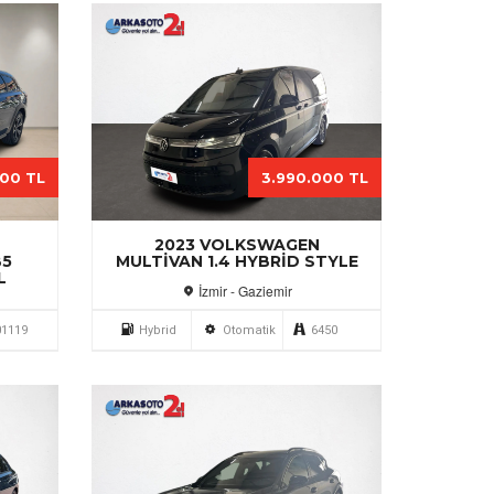
000 TL
3.990.000 TL
2023 VOLKSWAGEN
B5
MULTIVAN 1.4 HYBRID STYLE
L
İzmir - Gaziemir
01119
Hybrid
Otomatik
6450