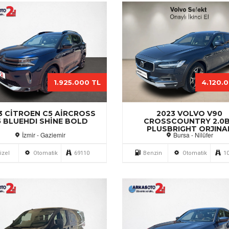
1.925.000 TL
4.120.
2023 VOLVO V90
3 CITROEN C5 AIRCROSS
CROSSCOUNTRY 2.0
.5 BLUEHDI SHINE BOLD
PLUSBRIGHT ORJINA
Bursa - Nilüfer
İzmir - Gaziemir
Benzin
Otomatik
1
izel
Otomatik
69110