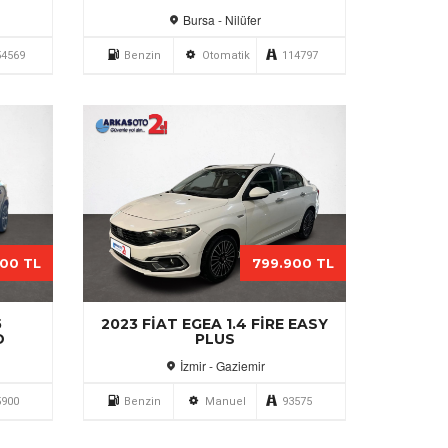
Bursa - Nilüfer
54569
Benzin
Otomatik
114797
000 TL
799.900 TL
5
2023 FIAT EGEA 1.4 FIRE EASY
D
PLUS
İzmir - Gaziemir
5900
Benzin
Manuel
93575