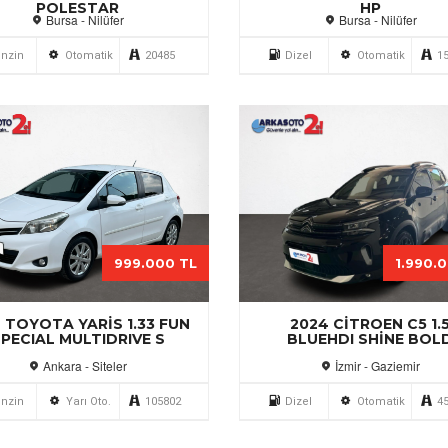
POLESTAR
HP
Bursa - Nilüfer
Bursa - Nilüfer
nzin
Otomatik
20485
Dizel
Otomatik
1
999.000 TL
1.990.
 TOYOTA YARIS 1.33 FUN
2024 CITROEN C5 1.
PECIAL MULTIDRIVE S
BLUEHDI SHINE BOL
Ankara - Siteler
İzmir - Gaziemir
nzin
Yarı Oto.
105802
Dizel
Otomatik
4