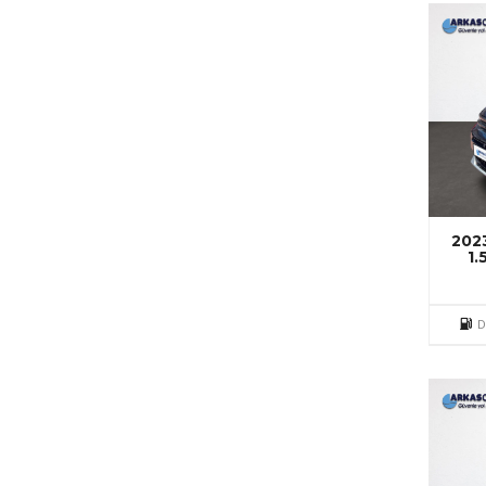
202
1
D