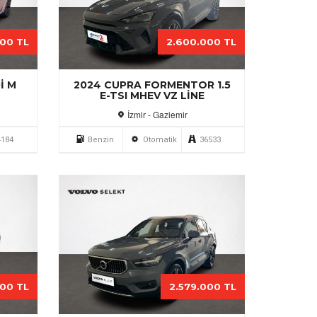
000 TL
2.600.000 TL
I M
2024 CUPRA FORMENTOR 1.5
E-TSI MHEV VZ LINE
İzmir - Gaziemir
4184
Benzin
Otomatik
36533
000 TL
2.579.000 TL