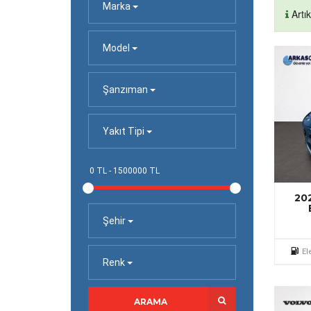
Marka
Artı
Model
Şanzıman
Yakıt Tipi
20
Şehir
El
Renk
ARAMA