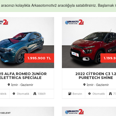
k aracınızı kolaylıkla Arkasotomotiv2 aracılığıyla satabilirsiniz. Başlamak iç
1.995.900 TL
1.199.
25 ALFA ROMEO JUNIOR
2022 CITROEN C3 1.
ELETTRICA SPECIALE
PURETECH SHINE
İzmir - Gaziemir
İzmir - Gaziemir
ektrik
Otomatik
10669
Benzin
Otomatik
7