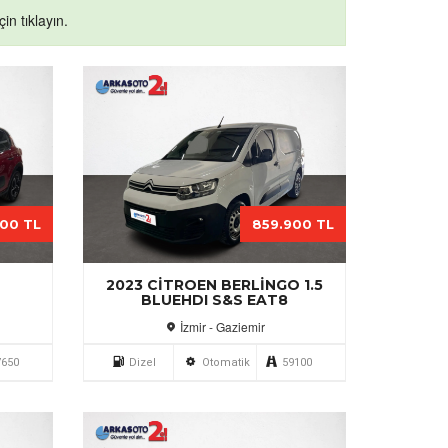
in tıklayın.
900 TL
859.900 TL
2
2023 CITROEN BERLINGO 1.5
BLUEHDI S&S EAT8
İzmir - Gaziemir
7650
Dizel
Otomatik
59100