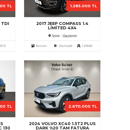
000 TL
1.285.000 TL
 TDI
2017 JEEP COMPASS 1.4
LIMITED 4X4
İzmir - Gaziemir
3010
Benzin
Otomatik
139684
000 TL
2.670.000 TL
OS
2024 VOLVO XC40 1.5T2 PLUS
C 130
DARK %20 TAM FATURA