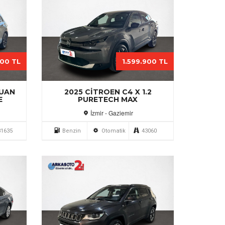
000 TL
1.599.900 TL
GUAN
2025 CITROEN C4 X 1.2
E
PURETECH MAX
İzmir - Gaziemir
31635
Benzin
Otomatik
43060