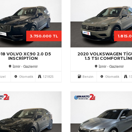
3.750.000 TL
1.815.
018 VOLVO XC90 2.0 D5
2020 VOLKSWAGEN TI
INSCRIPTION
1.5 TSI COMFORTLIN
İzmir - Gaziemir
İzmir - Gaziemir
izel
Otomatik
121825
Benzin
Otomatik
1