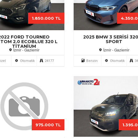
1.850.000 TL
4.350.
2022 FORD TOURNEO
2025 BMW 3 SERISI 320
TOM 2.0 ECOBLUE 320 L
SPORT
TITANIUM
İzmir - Gaziemir
İzmir - Gaziemir
izel
Otomatik
24177
Benzin
Otomatik
3
975.000 TL
1.395.