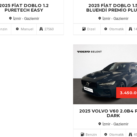
2025 FIAT DOBLO 1.
2025 FIAT DOBLO 1.2
BLUEHDI PREMIO PL
PURETECH EASY
İzmir - Gaziemir
İzmir - Gaziemir
Dizel
Otomatik
1
nzin
Manuel
27560
3.450.
2025 VOLVO V60 2.0B4 
DARK
İzmir - Gaziemir
Benzin
Otomatik
4