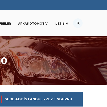
UBELER
ARKAS OTOMOTIV
İLETIŞIM
60
ŞUBE ADI: İSTANBUL - ZEYTINBURNU