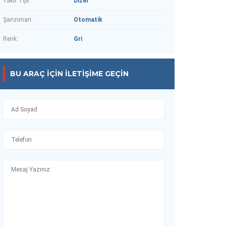
Yakıt Tipi:
Dizel
Şanzıman:
Otomatik
Renk:
Gri
BU ARAÇ IÇIN İLETIŞIME GEÇIN