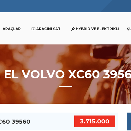
ARAÇLAR
ARACINI SAT
HYBRID VE ELEKTRIKLI
Ş
. EL VOLVO XC60 395
3.715.000
C60 39560