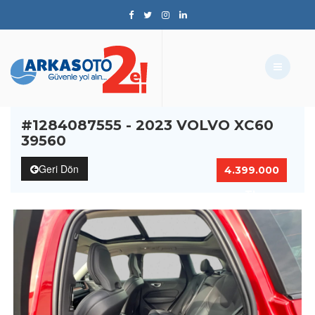
#1284087555 - 2023 VOLVO XC60
39560
Geri Dön
4.399.000
TL