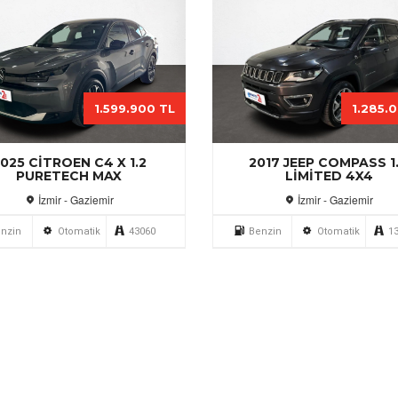
1.599.900 TL
1.285.
025 CITROEN C4 X 1.2
2017 JEEP COMPASS 1
PURETECH MAX
LIMITED 4X4
İzmir - Gaziemir
İzmir - Gaziemir
nzin
Otomatik
43060
Benzin
Otomatik
1