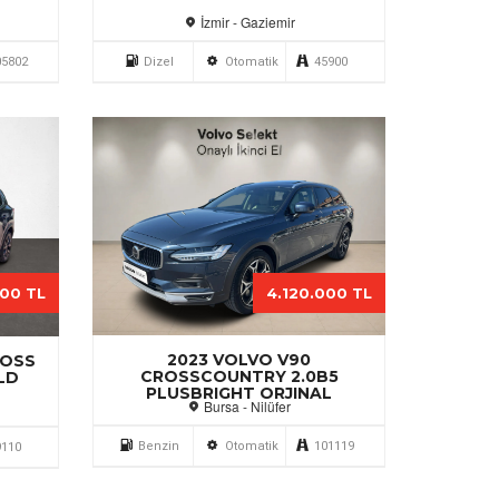
İzmir - Gaziemir
05802
Dizel
Otomatik
45900
000 TL
4.120.000 TL
2023 VOLVO V90
ROSS
CROSSCOUNTRY 2.0B5
LD
PLUSBRIGHT ORJINAL
Bursa - Nilüfer
Benzin
Otomatik
101119
9110