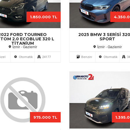
1.850.000 TL
4.350.
2022 FORD TOURNEO
2025 BMW 3 SERISI 320
TOM 2.0 ECOBLUE 320 L
SPORT
TITANIUM
İzmir - Gaziemir
İzmir - Gaziemir
izel
Otomatik
24177
Benzin
Otomatik
3
975.000 TL
1.395.