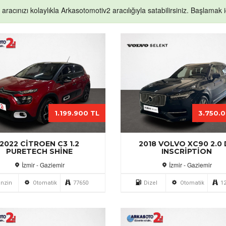
k aracınızı kolaylıkla Arkasotomotiv2 aracılığıyla satabilirsiniz. Başlamak iç
1.199.900 TL
3.750.
2022 CITROEN C3 1.2
2018 VOLVO XC90 2.0 
PURETECH SHINE
INSCRIPTION
İzmir - Gaziemir
İzmir - Gaziemir
nzin
Otomatik
77650
Dizel
Otomatik
1