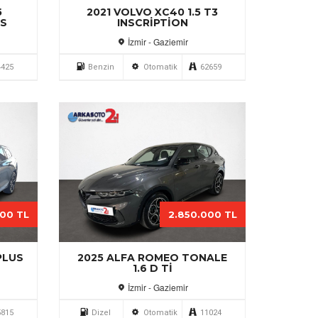
5
2021 VOLVO XC40 1.5 T3
US
INSCRIPTION
İzmir - Gaziemir
4425
Benzin
Otomatik
62659
000 TL
2.850.000 TL
PLUS
2025 ALFA ROMEO TONALE
1.6 D TI
İzmir - Gaziemir
5815
Dizel
Otomatik
11024