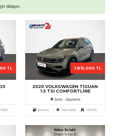
in tıklayın.
000 TL
1.815.000 TL
D5
2020 VOLKSWAGEN TIGUAN
1.5 TSI COMFORTLINE
İzmir - Gaziemir
21825
Benzin
Otomatik
131635