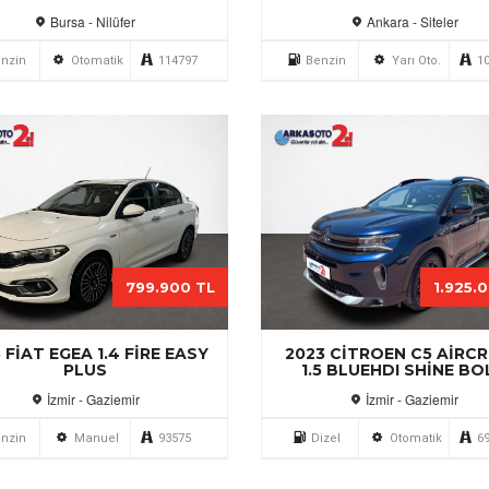
Bursa - Nilüfer
Ankara - Siteler
nzin
Otomatik
114797
Benzin
Yarı Oto.
1
799.900 TL
1.925.
 FIAT EGEA 1.4 FIRE EASY
2023 CITROEN C5 AIRC
PLUS
1.5 BLUEHDI SHINE BO
İzmir - Gaziemir
İzmir - Gaziemir
nzin
Manuel
93575
Dizel
Otomatik
6