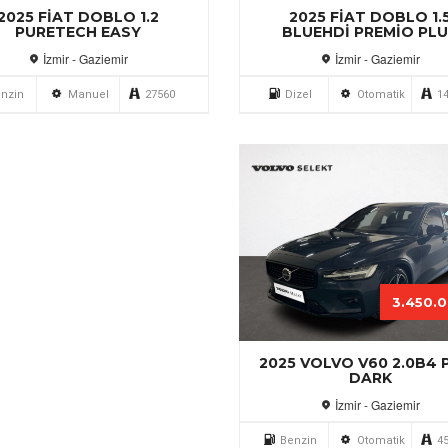
2025 FIAT DOBLO 1.
2025 FIAT DOBLO 1.2
BLUEHDI PREMIO PL
PURETECH EASY
İzmir - Gaziemir
İzmir - Gaziemir
Dizel
Otomatik
1
nzin
Manuel
27560
3.450.
2025 VOLVO V60 2.0B4 
DARK
İzmir - Gaziemir
Benzin
Otomatik
4