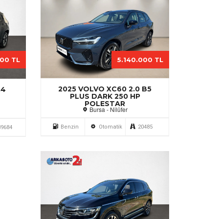
000 TL
5.140.000 TL
2025 VOLVO XC60 2.0 B5
.4
PLUS DARK 250 HP
POLESTAR
Bursa - Nilüfer
Benzin
Otomatik
20485
39684