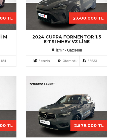
000 TL
2.600.000 TL
I M
2024 CUPRA FORMENTOR 1.5
E-TSI MHEV VZ LINE
İzmir - Gaziemir
4184
Benzin
Otomatik
36533
000 TL
2.579.000 TL