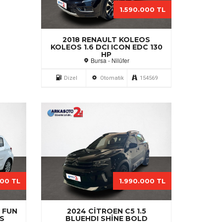
1.590.000 TL
2018 RENAULT KOLEOS
KOLEOS 1.6 DCI ICON EDC 130
HP
Bursa - Nilüfer
Dizel
Otomatik
154569
00 TL
1.990.000 TL
3 FUN
2024 CITROEN C5 1.5
 S
BLUEHDI SHINE BOLD