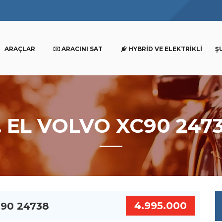
ARAÇLAR
ARACINI SAT
HYBRID VE ELEKTRIKLI
Ş
. EL VOLVO XC90 247
4.995.000
C90 24738