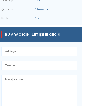
Yakıt Tipi:
Dizel
Şanzıman:
Otomatik
Renk:
Gri
BU ARAÇ IÇIN İLETIŞIME GEÇIN