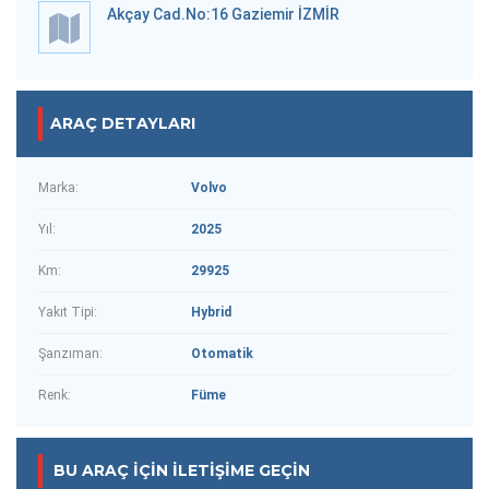
Akçay Cad.No:16 Gaziemir İZMİR
ARAÇ DETAYLARI
Marka:
Volvo
Yıl:
2025
Km:
29925
Yakıt Tipi:
Hybrid
Şanzıman:
Otomatik
Renk:
Füme
BU ARAÇ IÇIN İLETIŞIME GEÇIN