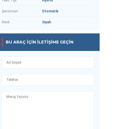
Yakıt Tipi:
Hybrid
Şanzıman:
Otomatik
Renk:
Siyah
BU ARAÇ IÇIN İLETIŞIME GEÇIN