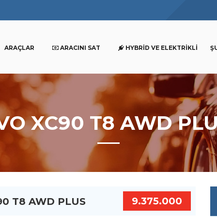
ARAÇLAR
ARACINI SAT
HYBRID VE ELEKTRIKLI
Ş
LVO XC90 T8 AWD PL
9.375.000
C90 T8 AWD PLUS