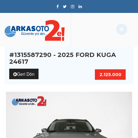
#1315587290 - 2025 FORD KUGA
24617
Geri Dön
2.125.000
TL