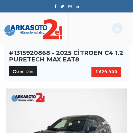
#1315920868 - 2025 CITROEN C4 1.2
PURETECH MAX EAT8
Geri Dön
1.629.900
TL