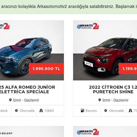
k aracınızı kolaylıkla Arkasotomotiv2 aracılığıyla satabilirsiniz. Başlamak iç
1.995.900 TL
1.199.
25 ALFA ROMEO JUNIOR
2022 CITROEN C3 1.
ELETTRICA SPECIALE
PURETECH SHINE
İzmir - Gaziemir
İzmir - Gaziemir
ektrik
Otomatik
10669
Benzin
Otomatik
7