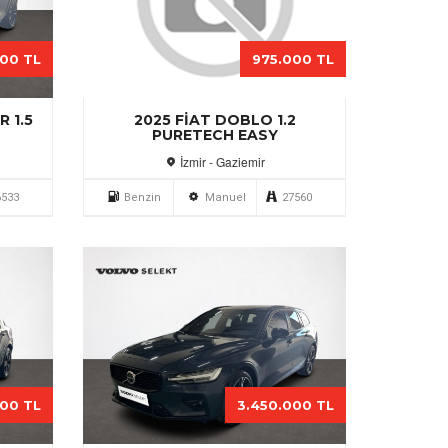
000 TL
975.000 TL
 1.5
2025 FIAT DOBLO 1.2
PURETECH EASY
İzmir - Gaziemir
6533
Benzin
Manuel
27560
000 TL
3.450.000 TL