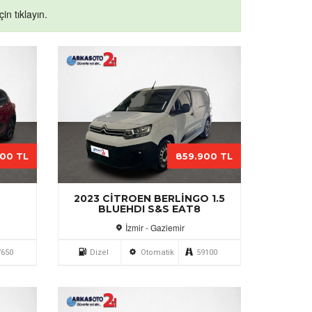
in tıklayın.
900 TL
859.900 TL
2
2023 CITROEN BERLINGO 1.5
BLUEHDI S&S EAT8
İzmir - Gaziemir
7650
Dizel
Otomatik
59100