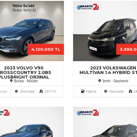
4.120.000 TL
3.990.
2023 VOLVO V90
2023 VOLKSWAGEN
ROSSCOUNTRY 2.0B5
MULTIVAN 1.4 HYBRID S
PLUSBRIGHT ORJINAL
Bursa - Nilüfer
İzmir - Gaziemir
nzin
Otomatik
101119
Hybrid
Otomatik
6