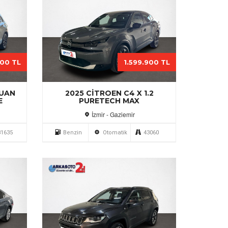
000 TL
1.599.900 TL
GUAN
2025 CITROEN C4 X 1.2
E
PURETECH MAX
İzmir - Gaziemir
31635
Benzin
Otomatik
43060