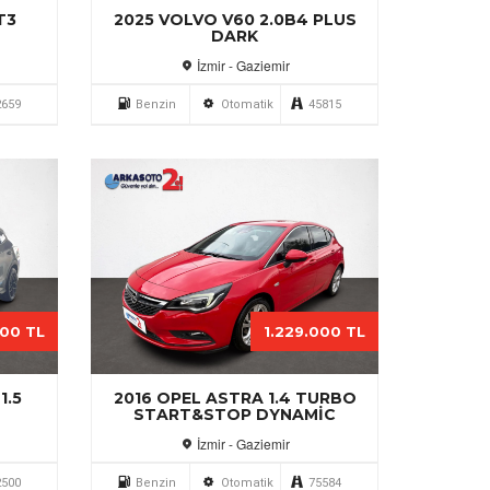
T3
2025 VOLVO V60 2.0B4 PLUS
DARK
İzmir - Gaziemir
2659
Benzin
Otomatik
45815
000 TL
1.229.000 TL
1.5
2016 OPEL ASTRA 1.4 TURBO
START&STOP DYNAMIC
İzmir - Gaziemir
2500
Benzin
Otomatik
75584