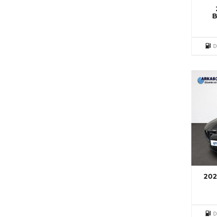
B
D
20
D