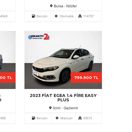
Bursa - Nilüfer
54569
Benzin
Otomatik
114797
000 TL
799.900 TL
5
2023 FIAT EGEA 1.4 FIRE EASY
D
PLUS
İzmir - Gaziemir
5900
Benzin
Manuel
93575