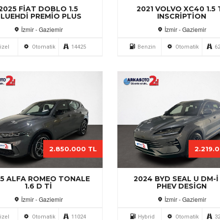
2025 FIAT DOBLO 1.5
2021 VOLVO XC40 1.5 
LUEHDI PREMIO PLUS
INSCRIPTION
İzmir - Gaziemir
İzmir - Gaziemir
izel
Otomatik
14425
Benzin
Otomatik
6
2.850.000 TL
2.219.
25 ALFA ROMEO TONALE
2024 BYD SEAL U DM-I 
1.6 D TI
PHEV DESIGN
İzmir - Gaziemir
İzmir - Gaziemir
izel
Otomatik
11024
Hybrid
Otomatik
3