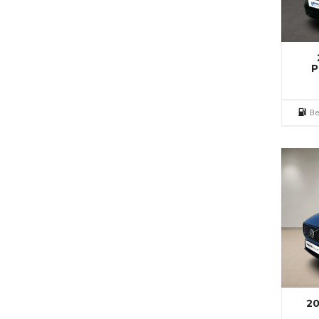
P
Be
20