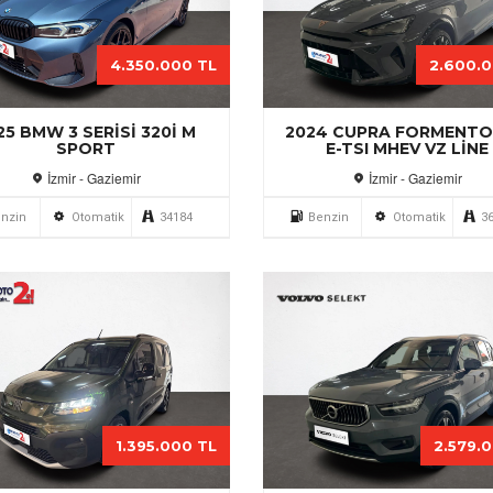
4.350.000 TL
2.600.
25 BMW 3 SERISI 320I M
2024 CUPRA FORMENTOR
SPORT
E-TSI MHEV VZ LINE
İzmir - Gaziemir
İzmir - Gaziemir
nzin
Otomatik
34184
Benzin
Otomatik
3
1.395.000 TL
2.579.