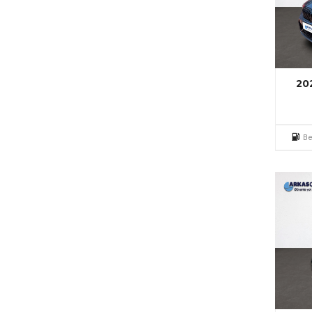
20
Be