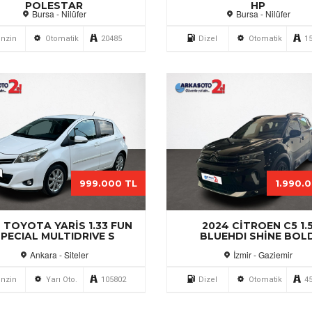
POLESTAR
HP
Bursa - Nilüfer
Bursa - Nilüfer
nzin
Otomatik
20485
Dizel
Otomatik
1
999.000 TL
1.990.
 TOYOTA YARIS 1.33 FUN
2024 CITROEN C5 1.
PECIAL MULTIDRIVE S
BLUEHDI SHINE BOL
Ankara - Siteler
İzmir - Gaziemir
nzin
Yarı Oto.
105802
Dizel
Otomatik
4