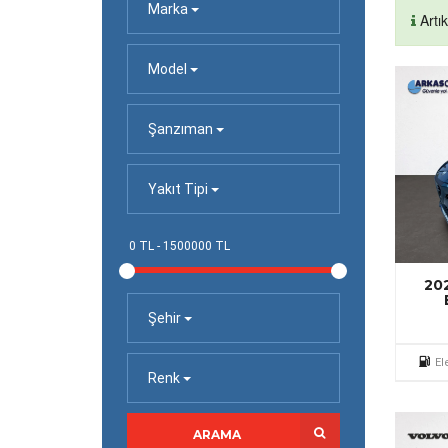
Marka
Artı
Model
Şanzıman
Yakıt Tipi
20
Şehir
El
Renk
ARAMA