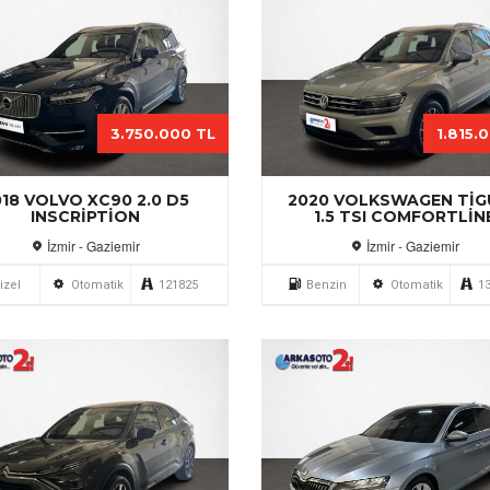
3.750.000 TL
1.815.
018 VOLVO XC90 2.0 D5
2020 VOLKSWAGEN TI
INSCRIPTION
1.5 TSI COMFORTLIN
İzmir - Gaziemir
İzmir - Gaziemir
izel
Otomatik
121825
Benzin
Otomatik
1