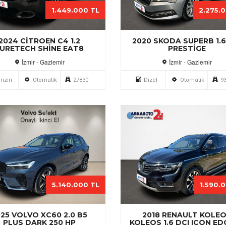
1.449.000 TL
2.275.
2024 CITROEN C4 1.2
2020 SKODA SUPERB 1.6
URETECH SHINE EAT8
PRESTIGE
İzmir - Gaziemir
İzmir - Gaziemir
nzin
Otomatik
27830
Dizel
Otomatik
9
5.140.000 TL
1.590.
25 VOLVO XC60 2.0 B5
2018 RENAULT KOLE
PLUS DARK 250 HP
KOLEOS 1.6 DCI ICON ED