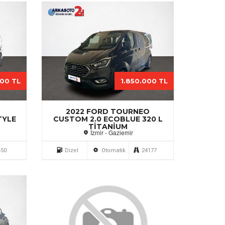
000 TL
1.850.000 TL
2022 FORD TOURNEO
TYLE
CUSTOM 2.0 ECOBLUE 320 L
TITANIUM
İzmir - Gaziemir
450
Dizel
Otomatik
24177