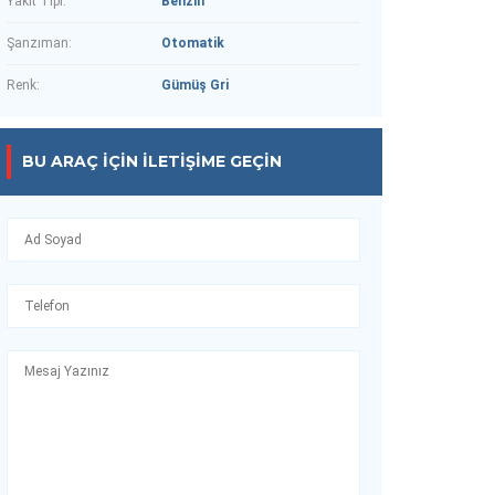
Yakıt Tipi:
Benzin
Şanzıman:
Otomatik
Renk:
Gümüş Gri
BU ARAÇ IÇIN İLETIŞIME GEÇIN