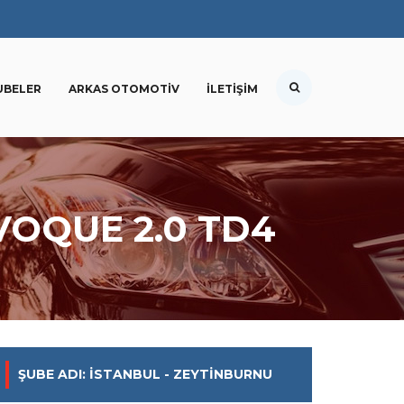
UBELER
ARKAS OTOMOTIV
İLETIŞIM
VOQUE 2.0 TD4
ŞUBE ADI: İSTANBUL - ZEYTINBURNU