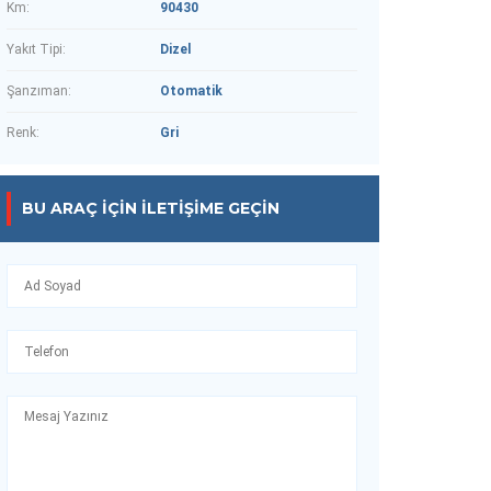
Km:
90430
Yakıt Tipi:
Dizel
Şanzıman:
Otomatik
Renk:
Gri
BU ARAÇ IÇIN İLETIŞIME GEÇIN