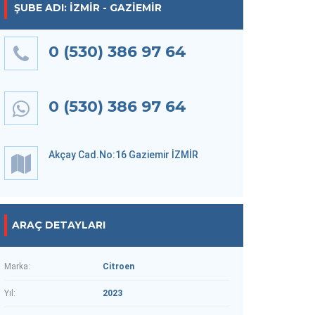
ŞUBE ADI: İZMIR - GAZIEMIR
0 (530) 386 97 64
0 (530) 386 97 64
Akçay Cad.No:16 Gaziemir İZMİR
ARAÇ DETAYLARI
Marka:
Citroen
Yıl:
2023