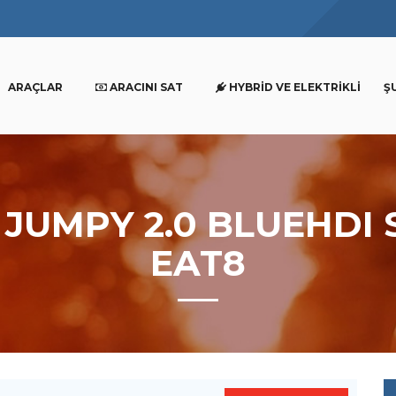
ARAÇLAR
ARACINI SAT
HYBRID VE ELEKTRIKLI
Ş
N JUMPY 2.0 BLUEHD
EAT8