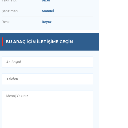
Yakıt Tipi:
Dizel
Şanzıman:
Manuel
Renk:
Beyaz
BU ARAÇ IÇIN İLETIŞIME GEÇIN