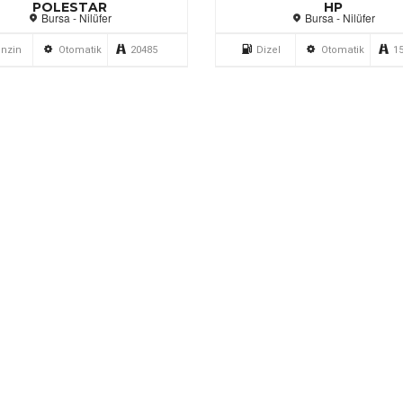
POLESTAR
HP
Bursa - Nilüfer
Bursa - Nilüfer
nzin
Otomatik
20485
Dizel
Otomatik
1
999.000 TL
1.990.
 TOYOTA YARIS 1.33 FUN
2024 CITROEN C5 1.
PECIAL MULTIDRIVE S
BLUEHDI SHINE BOL
Ankara - Siteler
İzmir - Gaziemir
nzin
Yarı Oto.
105802
Dizel
Otomatik
4