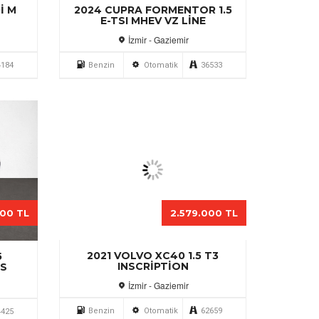
T3
2025 VOLVO V60 2.0B4 PLUS
DARK
İzmir - Gaziemir
2659
Benzin
Otomatik
45815
000 TL
2.219.000 TL
ALE
2024 BYD SEAL U DM-I 1.5
PHEV DESIGN
İzmir - Gaziemir
1024
Hybrid
Otomatik
32500