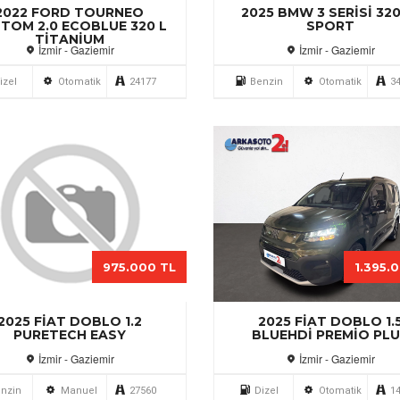
2021 VOLVO XC40 1.5 
2025 FIAT DOBLO 1.5
INSCRIPTION
LUEHDI PREMIO PLUS
İzmir - Gaziemir
İzmir - Gaziemir
Benzin
Otomatik
6
izel
Otomatik
14425
2.850.
2025 ALFA ROMEO TON
1.6 D TI
İzmir - Gaziemir
Dizel
Otomatik
1