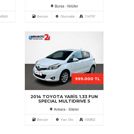
Bursa - Nilüfer
54569
Benzin
Otomatik
114797
000 TL
799.900 TL
5
2023 FIAT EGEA 1.4 FIRE EASY
D
PLUS
İzmir - Gaziemir
5900
Benzin
Manuel
93575