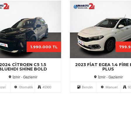
4.120.000 TL
3.990.
2023 VOLVO V90
2023 VOLKSWAGEN
ROSSCOUNTRY 2.0B5
MULTIVAN 1.4 HYBRID S
PLUSBRIGHT ORJINAL
Bursa - Nilüfer
İzmir - Gaziemir
nzin
Otomatik
101119
Hybrid
Otomatik
6