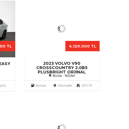
000 TL
1.850.000 TL
2022 FORD TOURNEO
TYLE
CUSTOM 2.0 ECOBLUE 320 L
TITANIUM
İzmir - Gaziemir
450
Dizel
Otomatik
24177