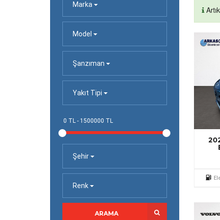
Marka
Artı
Model
Şanzıman
Yakıt Tipi
20
Şehir
El
Renk
ARAMA