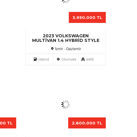
000 TL
975.000 TL
 1.5
2025 FIAT DOBLO 1.2
PURETECH EASY
İzmir - Gaziemir
6533
Benzin
Manuel
27560
000 TL
3.450.000 TL