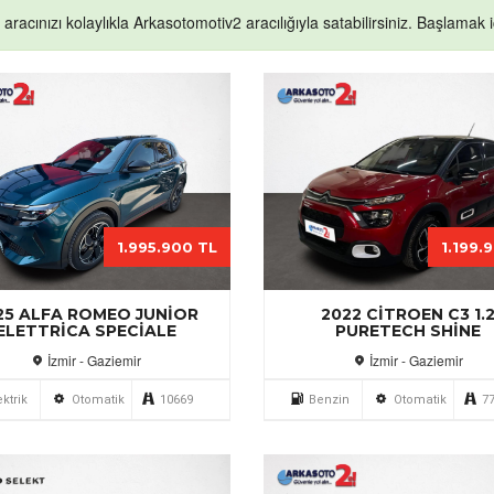
k aracınızı kolaylıkla Arkasotomotiv2 aracılığıyla satabilirsiniz. Başlamak iç
1.995.900 TL
1.199.
25 ALFA ROMEO JUNIOR
2022 CITROEN C3 1.
ELETTRICA SPECIALE
PURETECH SHINE
İzmir - Gaziemir
İzmir - Gaziemir
ektrik
Otomatik
10669
Benzin
Otomatik
7