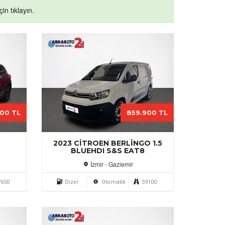
in tıklayın.
900 TL
859.900 TL
2
2023 CITROEN BERLINGO 1.5
BLUEHDI S&S EAT8
İzmir - Gaziemir
7650
Dizel
Otomatik
59100