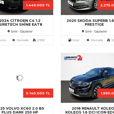
1.449.000 TL
2.275.
2024 CITROEN C4 1.2
2020 SKODA SUPERB 1.6
URETECH SHINE EAT8
PRESTIGE
İzmir - Gaziemir
İzmir - Gaziemir
nzin
Otomatik
27830
Dizel
Otomatik
9
5.140.000 TL
1.590.
25 VOLVO XC60 2.0 B5
2018 RENAULT KOLE
PLUS DARK 250 HP
KOLEOS 1.6 DCI ICON ED