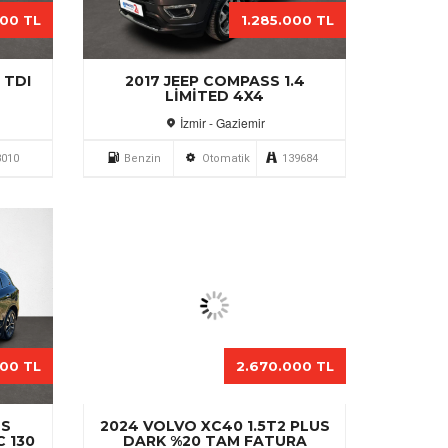
000 TL
1.285.000 TL
 TDI
2017 JEEP COMPASS 1.4
LIMITED 4X4
İzmir - Gaziemir
3010
Benzin
Otomatik
139684
000 TL
2.670.000 TL
OS
2024 VOLVO XC40 1.5T2 PLUS
C 130
DARK %20 TAM FATURA