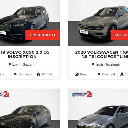
3.750.000 TL
1.815.
018 VOLVO XC90 2.0 D5
2020 VOLKSWAGEN TI
INSCRIPTION
1.5 TSI COMFORTLIN
İzmir - Gaziemir
İzmir - Gaziemir
izel
Otomatik
121825
Benzin
Otomatik
1