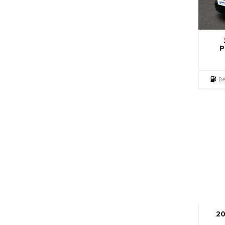
P
Be
20