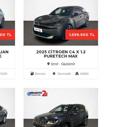
000 TL
1.599.900 TL
GUAN
2025 CITROEN C4 X 1.2
E
PURETECH MAX
İzmir - Gaziemir
31635
Benzin
Otomatik
43060